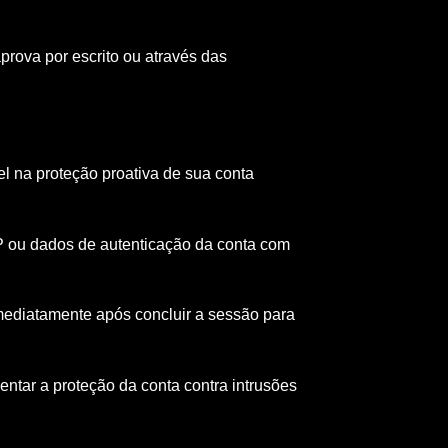
rova por escrito ou através das
l na proteção proativa de sua conta
P ou dados de autenticação da conta com
imediatamente após concluir a sessão para
ntar a proteção da conta contra intrusões