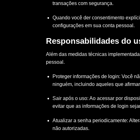
transações com segurança.
Quando você der consentimento explíci
configurações em sua conta pessoal.
Responsabilidades do u
Além das medidas técnicas implementada
pessoal.
Proteger informações de login: Você n
ninguém, incluindo aqueles que afirma
Sair após o uso: Ao acessar por dispos
evitar que as informações de login seja
Atualizar a senha periodicamente: Alte
não autorizadas.