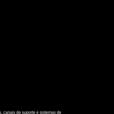
, canais de suporte e sistemas de