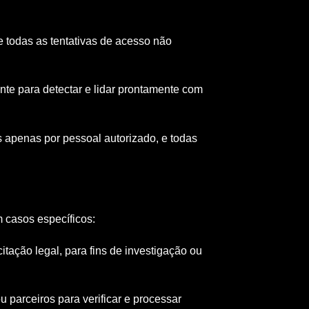
e todas as tentativas de acesso não
te para detectar e lidar prontamente com
 apenas por pessoal autorizado, e todas
 casos específicos:
ação legal, para fins de investigação ou
parceiros para verificar e processar