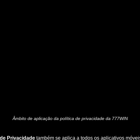
Âmbito de aplicação da política de privacidade da 777WIN
 de Privacidade
também se aplica a todos os aplicativos móveis