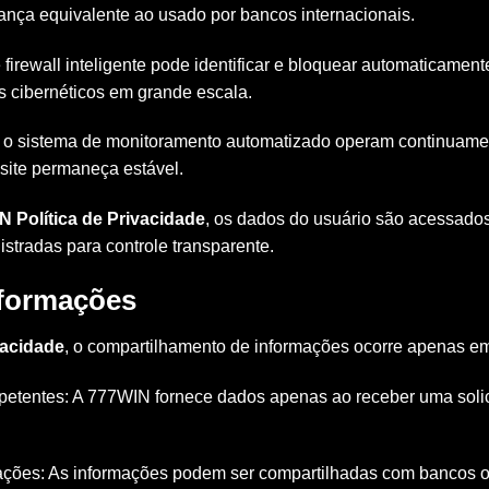
ança equivalente ao usado por bancos internacionais.
firewall inteligente pode identificar e bloquear automaticament
s cibernéticos em grande escala.
e o sistema de monitoramento automatizado operam continuamen
 site permaneça estável.
 Política de Privacidade
, os dados do usuário são acessados
istradas para controle transparente.
nformações
vacidade
, o compartilhamento de informações ocorre apenas em
etentes: A 777WIN fornece dados apenas ao receber uma solicit
ações: As informações podem ser compartilhadas com bancos ou 