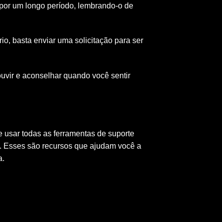
 por um longo período, lembrando-o de
io, basta enviar uma solicitação para ser
uvir e aconselhar quando você sentir
 e usar todas as ferramentas de suporte
ta. Esses são recursos que ajudam você a
a.