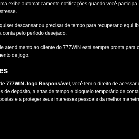
orma exibe automaticamente notificações quando você participa
stresse.
uiser descansar ou precisar de tempo para recuperar o equilíbr
a conta pelo período desejado.
e atendimento ao cliente do 777WIN está sempre pronta para o
ento de jogo.
es
 de
777WIN Jogo Responsável
, você tem o direito de acessar
ites de depósito, alertas de tempo e bloqueio temporário de con
postas e a proteger seus interesses pessoais da melhor maneir