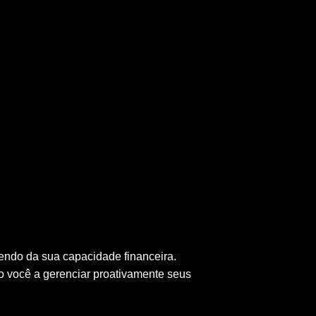
dendo da sua capacidade financeira.
o você a gerenciar proativamente seus