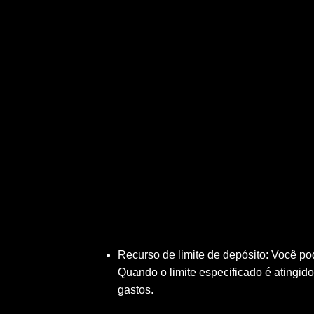
Recurso de limite de depósito: Você po
Quando o limite especificado é atingi
gastos.