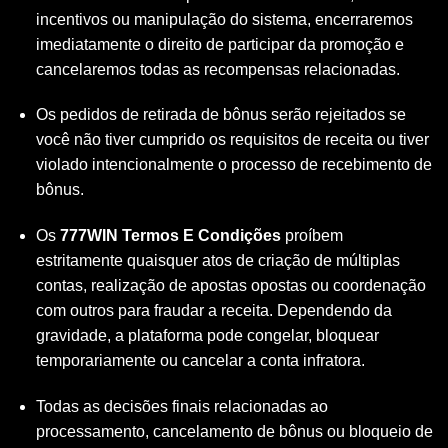
incentivos ou manipulação do sistema, encerraremos
imediatamente o direito de participar da promoção e
cancelaremos todas as recompensas relacionadas.
Os pedidos de retirada de bônus serão rejeitados se
você não tiver cumprido os requisitos de receita ou tiver
violado intencionalmente o processo de recebimento de
bônus.
Os
777WIN Termos E Condições
proíbem
estritamente quaisquer atos de criação de múltiplas
contas, realização de apostas opostas ou coordenação
com outros para fraudar a receita. Dependendo da
gravidade, a plataforma pode congelar, bloquear
temporariamente ou cancelar a conta infratora.
Todas as decisões finais relacionadas ao
processamento, cancelamento de bônus ou bloqueio de