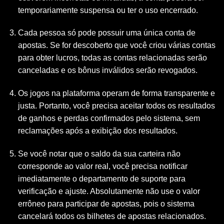
temporariamente suspensa ou ter o uso encerrado.
Cada pessoa só pode possuir uma única conta de
apostas. Se for descoberto que você criou várias contas
para obter lucros, todas as contas relacionadas serão
canceladas e os bônus inválidos serão revogados.
Os jogos na plataforma operam de forma transparente e
justa. Portanto, você precisa aceitar todos os resultados
de ganhos e perdas confirmados pelo sistema, sem
reclamações após a exibição dos resultados.
Se você notar que o saldo da sua carteira não
corresponde ao valor real, você precisa notificar
imediatamente o departamento de suporte para
verificação e ajuste. Absolutamente não use o valor
errôneo para participar de apostas, pois o sistema
cancelará todos os bilhetes de apostas relacionados.