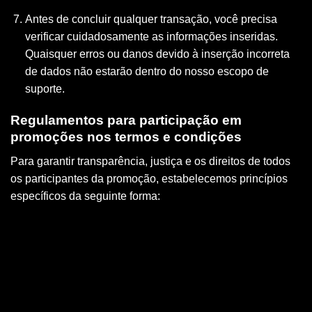
Antes de concluir qualquer transação, você precisa
verificar cuidadosamente as informações inseridas.
Quaisquer erros ou danos devido à inserção incorreta
de dados não estarão dentro do nosso escopo de
suporte.
Regulamentos para participação em
promoções nos termos e condições
Para garantir transparência, justiça e os direitos de todos
os participantes da promoção, estabelecemos princípios
específicos da seguinte forma: