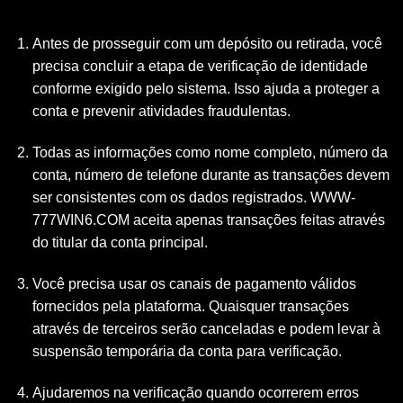
Antes de prosseguir com um depósito ou retirada, você
precisa concluir a etapa de verificação de identidade
conforme exigido pelo sistema. Isso ajuda a proteger a
conta e prevenir atividades fraudulentas.
Todas as informações como nome completo, número da
conta, número de telefone durante as transações devem
ser consistentes com os dados registrados. WWW-
777WIN6.COM aceita apenas transações feitas através
do titular da conta principal.
Você precisa usar os canais de pagamento válidos
fornecidos pela plataforma. Quaisquer transações
através de terceiros serão canceladas e podem levar à
suspensão temporária da conta para verificação.
Ajudaremos na verificação quando ocorrerem erros