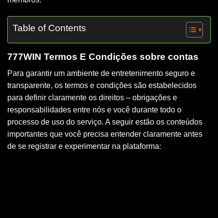
Table of Contents
777WIN Termos E Condições sobre contas
Para garantir um ambiente de entretenimento seguro e
transparente, os termos e condições são estabelecidos
para definir claramente os direitos – obrigações e
responsabilidades entre nós e você durante todo o
processo de uso do serviço. A seguir estão os conteúdos
importantes que você precisa entender claramente antes
de se registrar e experimentar na plataforma: