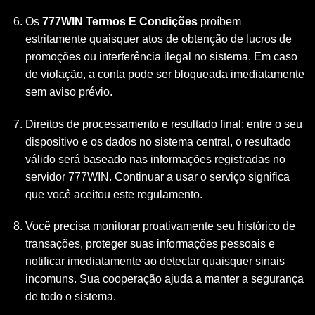
Os
777WIN Termos E Condições
proíbem
estritamente quaisquer atos de obtenção de lucros de
promoções ou interferência ilegal no sistema. Em caso
de violação, a conta pode ser bloqueada imediatamente
sem aviso prévio.
Direitos de processamento e resultado final: entre o seu
dispositivo e os dados no sistema central, o resultado
válido será baseado nas informações registradas no
servidor 777WIN. Continuar a usar o serviço significa
que você aceitou este regulamento.
Você precisa monitorar proativamente seu histórico de
transações, proteger suas informações pessoais e
notificar imediatamente ao detectar quaisquer sinais
incomuns. Sua cooperação ajuda a manter a segurança
de todo o sistema.