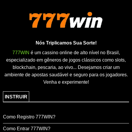
Nós Triplicamos Sua Sorte!
777WIN
é um cassino online de alto nível no Brasil,
especializado em gêneros de jogos clássicos como slots,
blockchain, pescaria, ao vivo... Desejamos criar um
ambiente de apostas saudável e seguro para os jogadores.
Venha e experimente!
INSTRUIR
Como Registro 777WIN?
Como Entrar 777WIN?