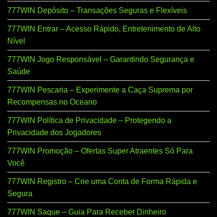
777WIN Depósito – Transações Seguras e Flexíveis
777WIN Entrar – Acesso Rápido, Entretenimento de Alto
Nível
777WIN Jogo Responsável – Garantindo Segurança e
Saúde
777WIN Pescaria – Experimente a Caça Suprema por
Recompensas no Oceano
777WIN Política de Privacidade – Protegendo a
Privacidade dos Jogadores
777WIN Promoção – Ofertas Super Atraentes Só Para
Você
777WIN Registro – Crie uma Conta de Forma Rápida e
Segura
777WIN Saque – Guia Para Receber Dinheiro