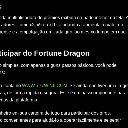
s
a multiplicadora de prêmios exibida na parte inferior da tela. 
plicadores, como x2, x5 ou x10, ajudando a aumentar o valor do
uspense e a empolgação em cada giro, ao mesmo tempo em que
ticipar do Fortune Dragon
to simples, com apenas alguns passos básicos, você pode
es:
ua conta no
WWW-
777WIN6
.COM
. Se ainda não tiver uma, regis
s, de forma rápida e segura. Este é um passo importante para
ertas da plataforma.
heiro em sua carteira de jogo para participar dos giros.
convenientes para ajudá-lo a operar facilmente e se sentir