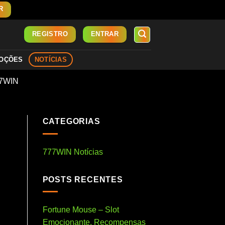
R
REGISTRO
ENTRAR
OÇÕES
NOTÍCIAS
77WIN
CATEGORIAS
777WIN Notícias
POSTS RECENTES
Fortune Mouse – Slot
Emocionante, Recompensas