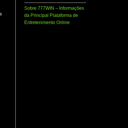
Sobre 777WIN – Informações
a
da Principal Plataforma de
Entretenimento Online