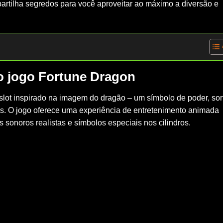
artilha segredos para você aproveitar ao máximo a diversão e
o jogo Fortune Dragon
slot inspirado na imagem do dragão – um símbolo de poder, sor
is. O jogo oferece uma experiência de entretenimento animada
s sonoros realistas e símbolos especiais nos cilindros.