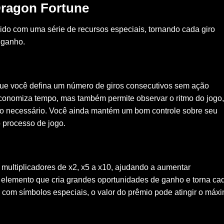
Dragon Fortune
rido com uma série de recursos especiais, tornando cada giro
 ganho.
que você defina um número de giros consecutivos sem ação
conomiza tempo, mas também permite observar o ritmo do jogo,
do necessário. Você ainda mantém um bom controle sobre seu
 processo de jogo.
 multiplicadores de x2, x5 a x10, ajudando a aumentar
o elemento que cria grandes oportunidades de ganho e torna ca
om símbolos especiais, o valor do prêmio pode atingir o máxi