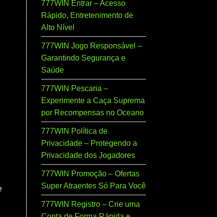
777WIN Entrar – Acesso
Rápido, Entretenimento de
Alto Nível
777WIN Jogo Responsável –
Garantindo Segurança e
Saúde
777WIN Pescaria –
Experimente a Caça Suprema
por Recompensas no Oceano
777WIN Política de
Privacidade – Protegendo a
Privacidade dos Jogadores
777WIN Promoção – Ofertas
Super Atraentes Só Para Você
e
777WIN Registro – Crie uma
Conta de Forma Rápida e