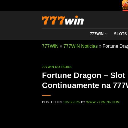
Skip
to
content
777WIN
SLOTS
777WIN
»
777WIN Notícias
»
Fortune Dra
777WIN NOTÍCIAS
Fortune Dragon – Slot
Continuamente na 777
POSTED ON
10/23/2025
BY
WWW-777WIN6.COM