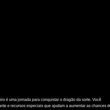
iro é uma jornada para conquistar o dragão da sorte. Você
ante e recursos especiais que ajudam a aumentar as chances d