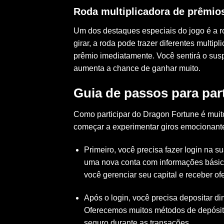
Roda multiplicadora de prêmio
Um dos destaques especiais do jogo é a rod
girar, a roda pode trazer diferentes multi
prêmio imediatamente. Você sentirá o s
aumenta a chance de ganhar muito.
Guia de passos para par
Como participar do Dragon Fortune é mui
começar a experimentar giros emocionant
Primeiro, você precisa fazer login na s
uma nova conta com informações básica
você gerenciar seu capital e receber of
Após o login, você precisa depositar din
Oferecemos muitos métodos de depósito 
seguro durante as transações.