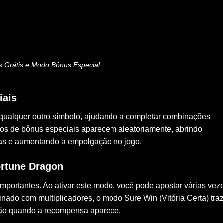
s Grátis e Modo Bônus Especial
iais
 qualquer outro símbolo, ajudando a completar combinações
los de bônus especiais aparecem aleatoriamente, abrindo
as e aumentando a empolgação no jogo.
ortune Dragon
 importantes. Ao ativar este modo, você pode apostar várias vez
inado com multiplicadores, o modo Sure Win (Vitória Certa) tra
ção quando a recompensa aparece.