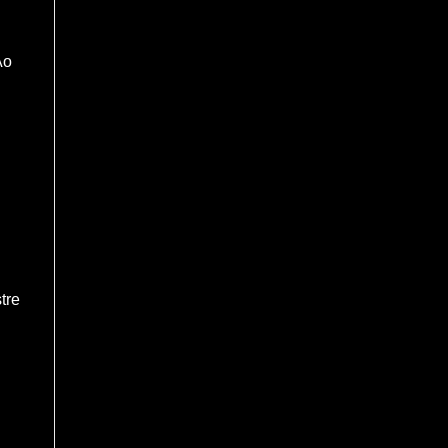
Ao
tre