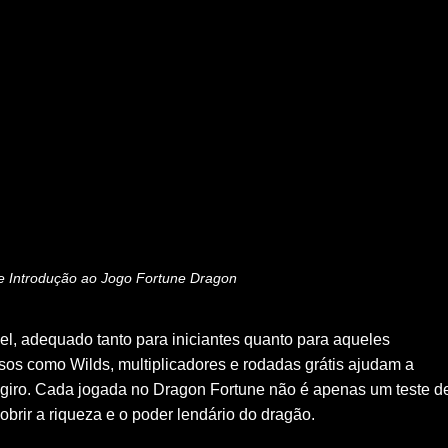
 Introdução ao Jogo Fortune Dragon
vel, adequado tanto para iniciantes quanto para aqueles
sos como Wilds, multiplicadores e rodadas grátis ajudam a
giro. Cada jogada no Dragon Fortune não é apenas um teste d
rir a riqueza e o poder lendário do dragão.