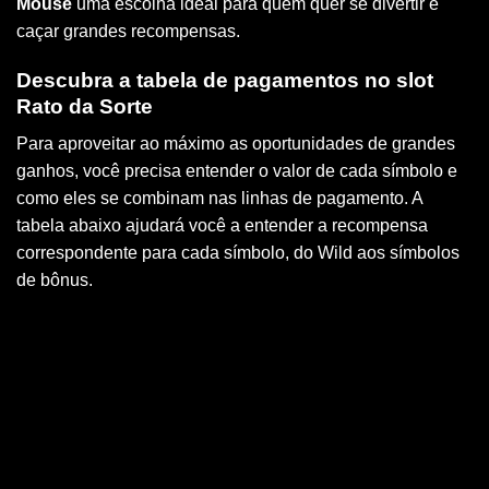
Mouse
uma escolha ideal para quem quer se divertir e
caçar grandes recompensas.
Descubra a tabela de pagamentos no slot
Rato da Sorte
Para aproveitar ao máximo as oportunidades de grandes
ganhos, você precisa entender o valor de cada símbolo e
como eles se combinam nas linhas de pagamento. A
tabela abaixo ajudará você a entender a recompensa
correspondente para cada símbolo, do Wild aos símbolos
de bônus.