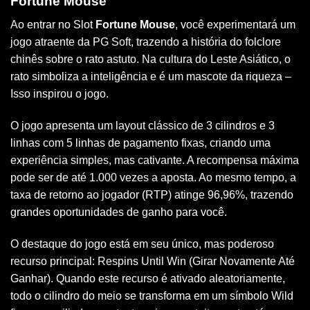
Fortune Mouse
Ao entrar no Slot
Fortune Mouse
, você experimentará um
jogo atraente da PG Soft, trazendo a história do folclore
chinês sobre o rato astuto. Na cultura do Leste Asiático, o
rato simboliza a inteligência e é um mascote da riqueza –
Isso inspirou o jogo.
O jogo apresenta um layout clássico de 3 cilindros e 3
linhas com 5 linhas de pagamento fixas, criando uma
experiência simples, mas cativante. A recompensa máxima
pode ser de até 1.000 vezes a aposta. Ao mesmo tempo, a
taxa de retorno ao jogador (RTP) atinge 96,96%, trazendo
grandes oportunidades de ganho para você.
O destaque do jogo está em seu único, mas poderoso
recurso principal: Respins Until Win (Girar Novamente Até
Ganhar). Quando este recurso é ativado aleatoriamente,
todo o cilindro do meio se transforma em um símbolo Wild