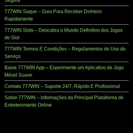
Segura
777WIN Saque – Guia Para Receber Dinheiro
Rapidamente
777WIN Slots – Descubra o Mundo Definitivo dos Jogos
de Slot
777WIN Termos E Condições – Regulamentos de Uso do
Serviço
Baixe 777WIN App – Experimente um Aplicativo de Jogo
Móvel Suave
Contato 777WIN – Suporte 24/7, Rápido E Profissional
Sobre 777WIN – Informações da Principal Plataforma de
Entretenimento Online