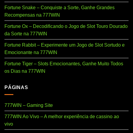
Fortune Snake – Conquiste a Sorte, Ganhe Grandes
Recompensas na 777WIN
Fortune Ox – Decodificando o Jogo de Slot Touro Dourado
da Sorte na 777WIN
Fortune Rabbit – Experimente um Jogo de Slot Sortudo e
Emocionante na 777WIN
Fortune Tiger – Slots Emocionantes, Ganhe Muito Todos
os Dias na 777WIN
PÁGINAS
777WIN – Gaming Site
777WIN Ao Vivo – A melhor experiência de cassino ao
vivo