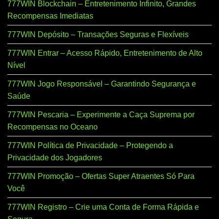
777WIN Blockchain – Entretenimento Infinito, Grandes
Recompensas Imediatas
777WIN Depósito – Transações Seguras e Flexíveis
777WIN Entrar – Acesso Rápido, Entretenimento de Alto
Nível
777WIN Jogo Responsável – Garantindo Segurança e
Saúde
777WIN Pescaria – Experimente a Caça Suprema por
Recompensas no Oceano
777WIN Política de Privacidade – Protegendo a
Privacidade dos Jogadores
777WIN Promoção – Ofertas Super Atraentes Só Para
Você
777WIN Registro – Crie uma Conta de Forma Rápida e