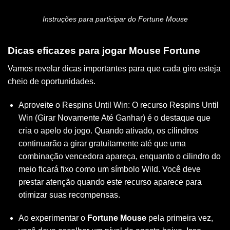
Instruções para participar do Fortune Mouse
Dicas eficazes para jogar Mouse Fortune
Vamos revelar dicas importantes para que cada giro esteja
cheio de oportunidades.
Aproveite o Respins Until Win: O recurso Respins Until
Win (Girar Novamente Até Ganhar) é o destaque que
cria o apelo do jogo. Quando ativado, os cilindros
continuarão a girar gratuitamente até que uma
combinação vencedora apareça, enquanto o cilindro do
meio ficará fixo como um símbolo Wild. Você deve
prestar atenção quando este recurso aparece para
otimizar suas recompensas.
Ao experimentar o
Fortune Mouse
pela primeira vez,