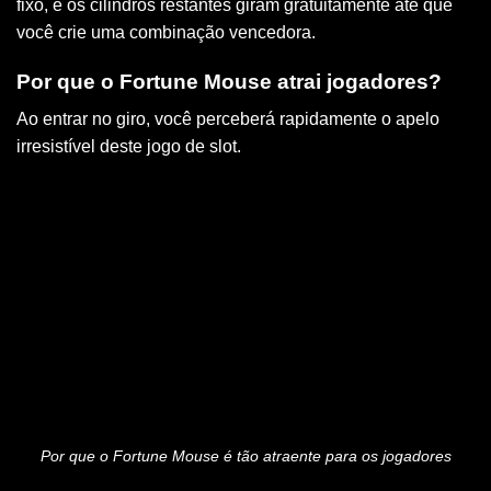
fixo, e os cilindros restantes giram gratuitamente até que
você crie uma combinação vencedora.
Por que o Fortune Mouse atrai jogadores?
Ao entrar no giro, você perceberá rapidamente o apelo
irresistível deste jogo de slot.
Por que o Fortune Mouse é tão atraente para os jogadores