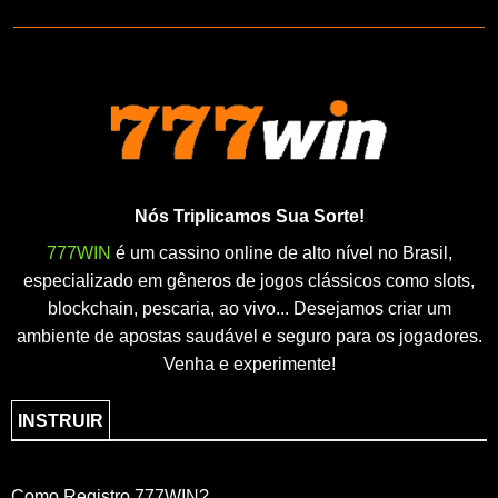
Nós Triplicamos Sua Sorte!
777WIN
é um cassino online de alto nível no Brasil,
especializado em gêneros de jogos clássicos como slots,
blockchain, pescaria, ao vivo... Desejamos criar um
ambiente de apostas saudável e seguro para os jogadores.
Venha e experimente!
INSTRUIR
Como Registro 777WIN?