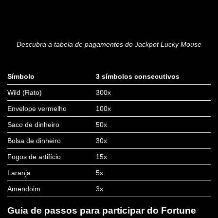
Descubra a tabela de pagamentos do Jackpot Lucky Mouse
Símbolo
3 símbolos consecutivos
Wild (Rato)
300x
Envelope vermelho
100x
Saco de dinheiro
50x
Bolsa de dinheiro
30x
Fogos de artifício
15x
Laranja
5x
Amendoim
3x
Guia de passos para participar do Fortune