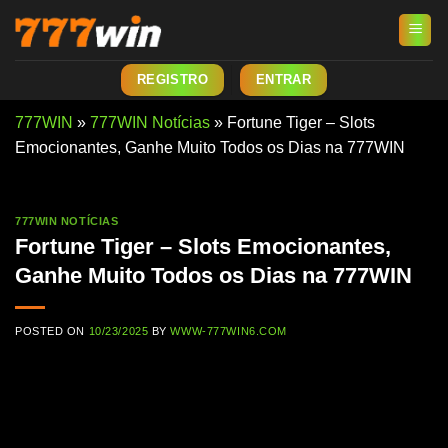
Skip
to
content
REGISTRO
ENTRAR
777WIN
»
777WIN Notícias
»
Fortune Tiger – Slots
Emocionantes, Ganhe Muito Todos os Dias na 777WIN
777WIN NOTÍCIAS
Fortune Tiger – Slots Emocionantes,
Ganhe Muito Todos os Dias na 777WIN
POSTED ON
10/23/2025
BY
WWW-777WIN6.COM