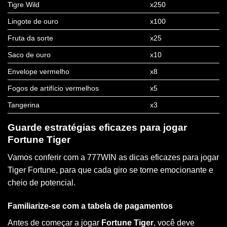
Tigre Wild
x250
Lingote de ouro
x100
Fruta da sorte
x25
Saco de ouro
x10
Envelope vermelho
x8
Fogos de artifício vermelhos
x5
Tangerina
x3
Guarde estratégias eficazes para jogar
Fortune Tiger
Vamos conferir com a 777WIN as dicas eficazes para jogar
Tiger Fortune, para que cada giro se torne emocionante e
cheio de potencial.
Familiarize-se com a tabela de pagamentos
Antes de começar a jogar
Fortune Tiger
, você deve