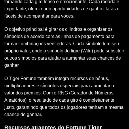
tornando cada giro tenso e emocionante. Cada rodada é
importante, oferecendo oportunidades de ganho claras e
fáceis de acompanhar para vocês.
O objetivo principal é girar os cilindros e organizar os
símbolos de acordo com as linhas de pagamento para
formar combinações vencedoras. Cada símbolo tem seu
próprio valor, onde o símbolo do tigre (Wild) pode substituir
outros símbolos para ajudar a aumentar suas chances de
ganhar.
O Tiger Fortune também integra recursos de bônus,
multiplicadores e símbolos especiais para aumentar o
valor dos prêmios. Com o RNG (Gerador de Números
Aleatórios), o resultado de cada giro é completamente
justo, garantindo que todos os jogadores tenham a mesma
chance de ganhar.
Recursos atraentes do
Fortune Tiger