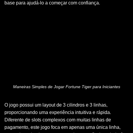
base para ajudá-lo a começar com confiança.
Maneiras Simples de Jogar Fortune Tiger para Iniciantes
O jogo possui um layout de 3 cilindros e 3 linhas,
proporcionando uma experiência intuitiva e rápida.
Diferente de slots complexos com muitas linhas de
pagamento, este jogo foca em apenas uma única linha,