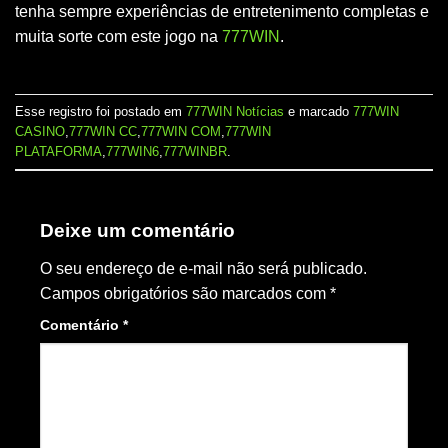
tenha sempre experiências de entretenimento completas e
muita sorte com este jogo na
777WIN
.
Esse registro foi postado em
777WIN Notícias
e marcado
777WIN
CASINO
,
777WIN CC
,
777WIN COM
,
777WIN
PLATAFORMA
,
777WIN6
,
777WINBR
.
Deixe um comentário
O seu endereço de e-mail não será publicado.
Campos obrigatórios são marcados com
*
Comentário
*