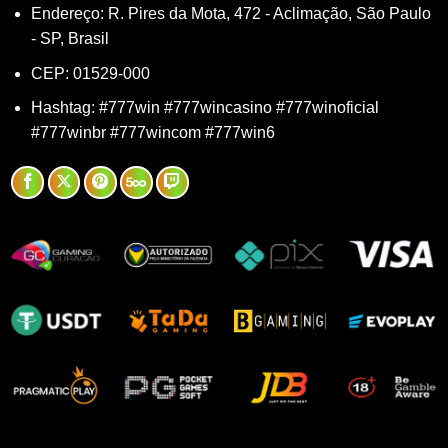
Endereço: R. Pires da Mota, 472 - Aclimação, São Paulo
- SP, Brasil
CEP: 01529-000
Hashtag: #777win #777wincasino #777winoficial
#777winbr #777wincom #777win6