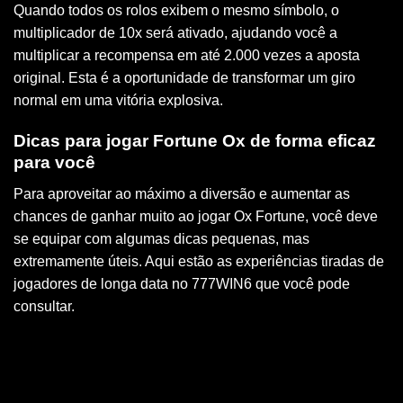
Quando todos os rolos exibem o mesmo símbolo, o
multiplicador de 10x será ativado, ajudando você a
multiplicar a recompensa em até 2.000 vezes a aposta
original. Esta é a oportunidade de transformar um giro
normal em uma vitória explosiva.
Dicas para jogar Fortune Ox de forma eficaz
para você
Para aproveitar ao máximo a diversão e aumentar as
chances de ganhar muito ao jogar Ox Fortune, você deve
se equipar com algumas dicas pequenas, mas
extremamente úteis. Aqui estão as experiências tiradas de
jogadores de longa data no 777WIN6 que você pode
consultar.