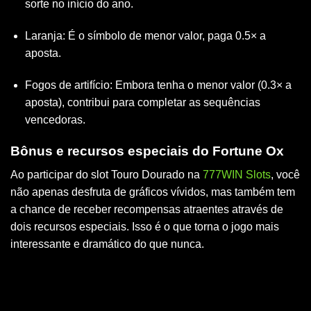
sorte no início do ano.
Laranja: É o símbolo de menor valor, paga 0.5× a
aposta.
Fogos de artifício: Embora tenha o menor valor (0.3× a
aposta), contribui para completar as sequências
vencedoras.
Bônus e recursos especiais do Fortune Ox
Ao participar do slot Touro Dourado na
777WIN Slots
, você
não apenas desfruta de gráficos vívidos, mas também tem
a chance de receber recompensas atraentes através de
dois recursos especiais. Isso é o que torna o jogo mais
interessante e dramático do que nunca.