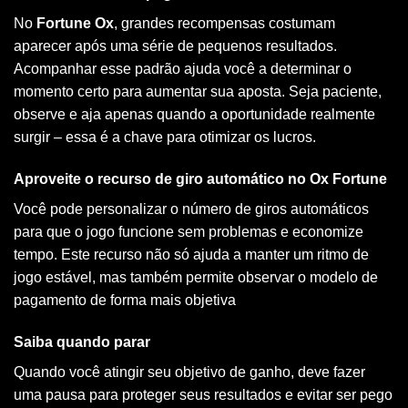
No
Fortune Ox
, grandes recompensas costumam
aparecer após uma série de pequenos resultados.
Acompanhar esse padrão ajuda você a determinar o
momento certo para aumentar sua aposta. Seja paciente,
observe e aja apenas quando a oportunidade realmente
surgir – essa é a chave para otimizar os lucros.
Aproveite o recurso de giro automático no Ox Fortune
Você pode personalizar o número de giros automáticos
para que o jogo funcione sem problemas e economize
tempo. Este recurso não só ajuda a manter um ritmo de
jogo estável, mas também permite observar o modelo de
pagamento de forma mais objetiva
Saiba quando parar
Quando você atingir seu objetivo de ganho, deve fazer
uma pausa para proteger seus resultados e evitar ser pego