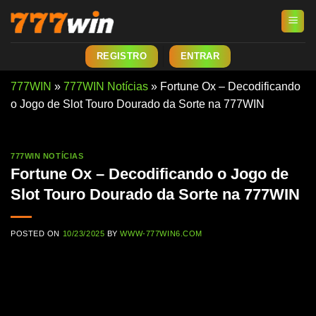
Skip
to
content
REGISTRO
ENTRAR
777WIN
»
777WIN Notícias
»
Fortune Ox – Decodificando
o Jogo de Slot Touro Dourado da Sorte na 777WIN
777WIN NOTÍCIAS
Fortune Ox – Decodificando o Jogo de
Slot Touro Dourado da Sorte na 777WIN
POSTED ON
10/23/2025
BY
WWW-777WIN6.COM