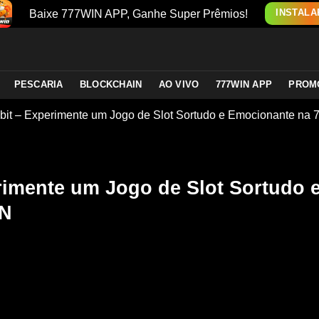
INSTALA
Baixe 777WIN APP, Ganhe Super Prêmios!
PESCARIA
BLOCKCHAIN
AO VIVO
777WIN APP
PROM
bit – Experimente um Jogo de Slot Sortudo e Emocionante na
rimente um Jogo de Slot Sortudo 
IN