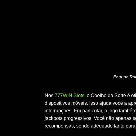
Fortune Rab
Nos
777WIN Slots
, o Coelho da Sorte é o
dispositivos móveis. Isso ajuda você a apr
interrupções. Em particular, o jogo també
jackpots progressivos. Você não apenas s
recompensas, sendo adequado tanto para 