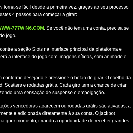
torna-se fácil desde a primeira vez, graças ao seu processo
 estes 4 passos para começar a girar:
WWW-777WIN6.COM
. Se você não tem uma conta, precisa se
do jogo.
ncontre a seção Slots na interface principal da plataforma e
 verá a interface do jogo com imagens nítidas, som animado e
ta conforme desejado e pressione o botão de girar. O coelho da
, Scatters e rodadas grátis. Cada giro tem a chance de criar
razendo uma sensação de suspense e empolgação.
ões vencedoras aparecem ou rodadas grátis são ativadas, a
ente e adicionada diretamente à sua conta. O jackpot
ualquer momento, criando a oportunidade de receber grandes